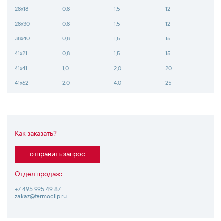
28х18
0,8
1,5
12
28х30
0,8
1,5
12
38х40
0,8
1,5
15
41х21
0,8
1,5
15
41х41
1,0
2,0
20
41х62
2,0
4,0
25
Как заказать?
отправить запрос
Отдел продаж:
+7 495 995 49 87
zakaz@termoclip.ru