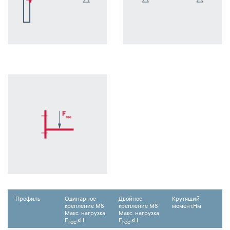
Профиль
Одинарное
Двойное
Крутящий
крепление М8
крепление М8
момент,Нм
Макс. нагрузка
Макс. нагрузка
F
,кН
F
,кН
rec
rec