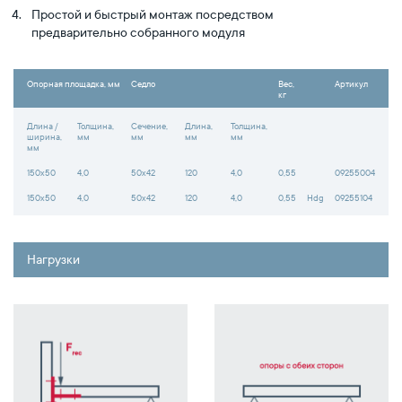
Простой и быстрый монтаж посредством
предварительно собранного модуля
Опорная площадка, мм
Седло
Вес,
Артикул
кг
Длина /
Толщина,
Сечение,
Длина,
Толщина,
ширина,
мм
мм
мм
мм
мм
150x50
4,0
50x42
120
4,0
0,55
09255004
150x50
4,0
50x42
120
4,0
0,55
Hdg
09255104
Нагрузки