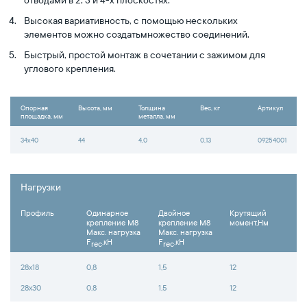
отводами в 2, 3 и 4-х плоскостях.
Высокая вариативность, с помощью нескольких
элементов можно создатьмножество соединений.
Быстрый, простой монтаж в сочетании с зажимом для
углового крепления.
Опорная
Высота, мм
Толщина
Вес, кг
Артикул
площадка, мм
металла, мм
34x40
44
4,0
0,13
09254001
Нагрузки
Профиль
Одинарное
Двойное
Крутящий
крепление М8
крепление М8
момент,Нм
Макс. нагрузка
Макс. нагрузка
F
,кН
F
,кН
rec
rec
28х18
0,8
1,5
12
28х30
0,8
1,5
12