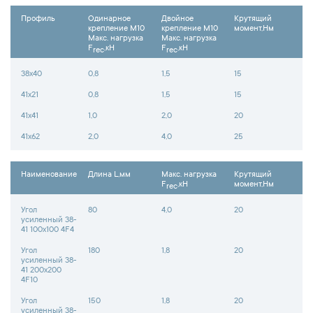
Профиль
Одинарное
Двойное
Крутящий
крепление М10
крепление М10
момент,Нм
Макс. нагрузка
Макс. нагрузка
F
,кН
F
,кН
rec
rec
38х40
0,8
1,5
15
41х21
0,8
1,5
15
41х41
1,0
2,0
20
41х62
2,0
4,0
25
Наименование
Длина L,мм
Макс. нагрузка
Крутящий
F
,кН
момент,Нм
reс
Угол
80
4,0
20
усиленный 38-
41 100х100 4F4
Угол
180
1,8
20
усиленный 38-
41 200х200
4F10
Угол
150
1,8
20
усиленный 38-