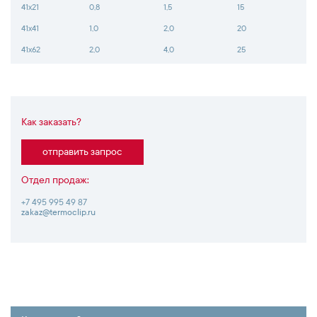
41х21
0,8
1,5
15
41х41
1,0
2,0
20
41х62
2,0
4,0
25
Как заказать?
отправить запрос
Отдел продаж:
+7 495 995 49 87
zakaz@termoclip.ru