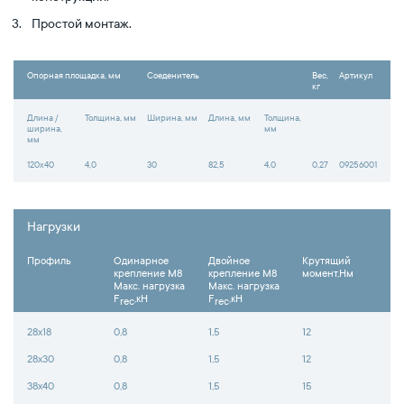
Простой монтаж.
Опорная площадка, мм
Соеденитель
Вес,
Артикул
кг
Длина /
Толщина, мм
Ширина, мм
Длина, мм
Толщина,
ширина,
мм
мм
120x40
4,0
30
82,5
4,0
0,27
09256001
Нагрузки
Профиль
Одинарное
Двойное
Крутящий
крепление М8
крепление М8
момент,Нм
Макс. нагрузка
Макс. нагрузка
F
,кН
F
,кН
rec
rec
28х18
0,8
1,5
12
28х30
0,8
1,5
12
38х40
0,8
1,5
15