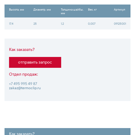
Высота, мм
Диаметр, мм
Толщина шайбы,
Вес, кг
Артикул
мм
17,4
25
1,2
0,007
09125001
Как заказать?
отправить запрос
Отдел продаж:
+7 495 995 49 87
zakaz@termoclip.ru
Как заказать?