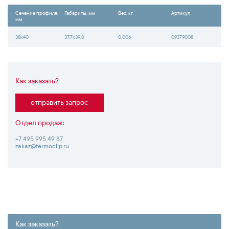
Сечение профиля,
Габариты, мм
Вес, кг
Артикул
мм
38x40
37,7x39,8
0,006
09379008
Как заказать?
отправить запрос
Отдел продаж:
+7 495 995 49 87
zakaz@termoclip.ru
Как заказать?