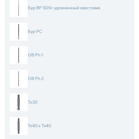
Бур BP SDS+ удлиненный хвостовик
Бур PC
OB Ph 1
OB Ph 2
Tx30
Tx40 x Tx40