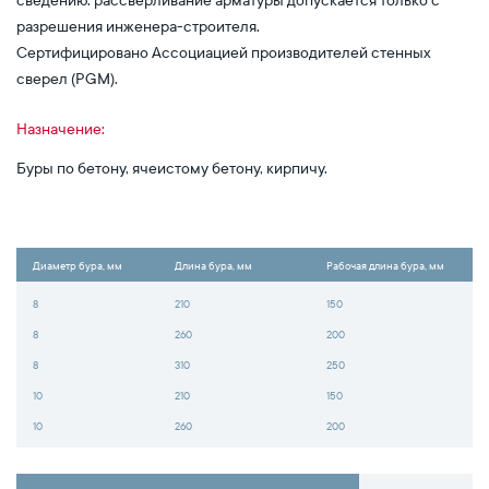
сведению: рассверливание арматуры допускается только с
разрешения инженера-строителя.
Сертифицировано Ассоциацией производителей стенных
сверел (PGM).
Назначение:
Буры по бетону, ячеистому бетону, кирпичу.
Диаметр бура, мм
Длина бура, мм
Рабочая длина бура, мм
8
210
150
8
260
200
8
310
250
10
210
150
10
260
200