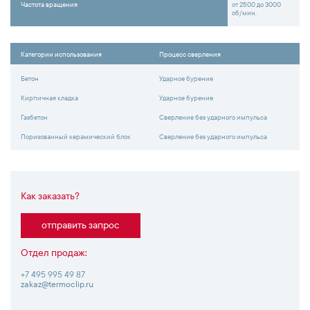
Частота вращения
от 2500 до 3000
об/мин.
Категории использования
Процесс сверления
Бетон
Ударное бурение
Кирпичная кладка
Ударное бурение
Газбетон
Сверление без ударного импульса
Поризованный керамический блок
Сверление без ударного импульса
Как заказать?
отправить запрос
Отдел продаж:
+7 495 995 49 87
zakaz@termoclip.ru