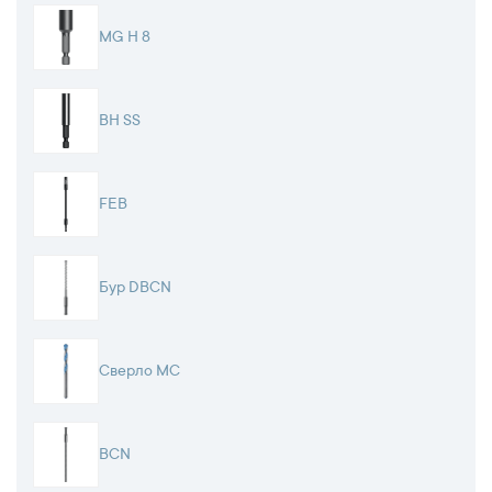
MG H 8
BH SS
FEB
Бур DBCN
Сверло MC
BCN