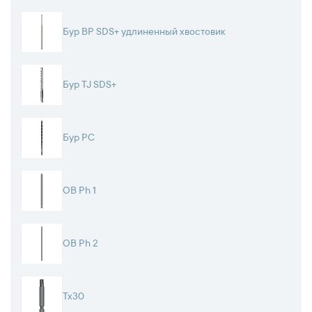
Бур BP SDS+ удлиненный хвостовик
Бур TJ SDS+
Бур PC
OB Ph 1
OB Ph 2
Tx30