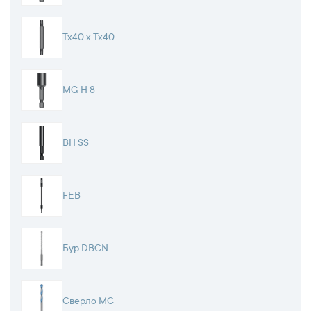
Tx40 x Tx40
MG H 8
BH SS
FEB
Бур DBCN
Сверло MC