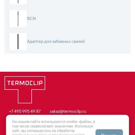
BCN
Адаптер для забивных связей
+7 495 995 49 87
zakaz@termoclip.ru
© 2003 – 2026 Termoclip
На нашем сайте используются cookie–файлы, в
том числе сервисов веб–аналитики. Используя
сайт, вы соглашаетесь на обработку
Политика конфиденциальности
|
Фиксирующие опоры
|
Хомуты