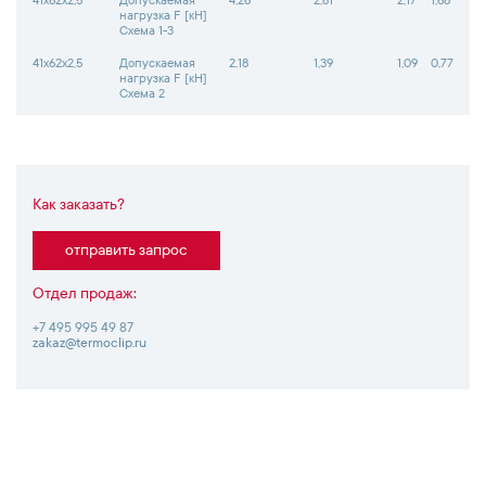
41х62х2,5
Допускаемая
4,26
2,81
2,17
1,68
нагрузка F [кН]
Схема 1-3
41х62х2,5
Допускаемая
2,18
1,39
1,09
0,77
нагрузка F [кН]
Схема 2
Как заказать?
отправить запрос
Отдел продаж:
+7 495 995 49 87
zakaz@termoclip.ru