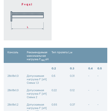
Консоль
Рекомендуемая
Тип пролета L,м
максимальная
нагрузка F
кН
rec,
0,2
0,3
0,4
0,5
28х18х1,0
Допускаемая
0,5
0,31
-
-
нагрузка F [кН]
Схема 1,3
28х18х1,0
Допускаемая
0,22
0,12
-
-
нагрузка F [кН]
Схема 2
28х18х1,2
Допускаемая
0,55
0,37
-
-
нагрузка F [кН]