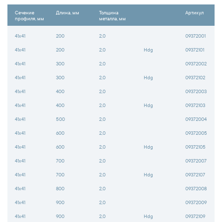
Сечение
Длина, мм
Толщина
Артикул
профиля, мм
металла, мм
41x41
200
2,0
09372001
41x41
200
2,0
Hdg
09372101
41x41
300
2,0
09372002
41x41
300
2,0
Hdg
09372102
41x41
400
2,0
09372003
41x41
400
2,0
Hdg
09372103
41x41
500
2,0
09372004
41x41
600
2,0
09372005
41x41
600
2,0
Hdg
09372105
41x41
700
2,0
09372007
41x41
700
2,0
Hdg
09372107
41x41
800
2,0
09372008
41x41
900
2,0
09372009
41x41
900
2,0
Hdg
09372109