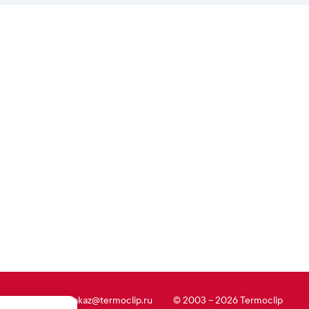
5 995 49 87
zakaz@termoclip.ru
© 2003 – 2026 Termoclip