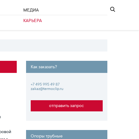
МЕДИА
КАРЬЕРА
Как заказать?
+7 495 995 49 87
zakaz@termoclip.ru
отправить запрос
я
вровой
Опоры трубные