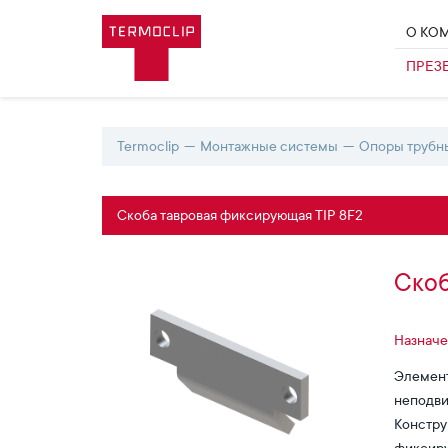
О КО
ПРЕЗ
Termoclip
Монтажные системы
Опоры трубн
Скоба тавровая фиксирующая TIP 8F2
Скоб
Назначе
Элемент
неподви
Констру