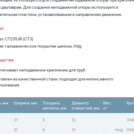
ющей. Используется для создания неподвижной опоры при креплен
и двутаврам. Для создания неподвижной опоры используется
ительная пластина, устанавливаемая в направлении движения.
л:
л: СТ235JR (СТ3)
е: гальваническое покрытие цинком, Hdg
щества:
печивает неподвижное крепление для труб
товлен из качественной стали, подходит для интенсивного
льзования
, мм
Ширина, мм
Толщина
Диаметр
Вес,
Арт
металла, мм
отверстий, мм
кг
31
8
13
-
094
31
8
13
-
Hdg
094