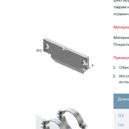
фиксиру
таврам 
огранич
Материа
Материа
Покрыти
Преиму
Обес
Изго
испо
Длина
124
124